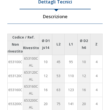
Dettagli Tecnici
Descrizione
Codice / Ref.
Ø D1
Ø D2
L2
L1
Z
Non
js14
h6
Rivestito
rivestito
653100C
653100C
10
45
95
10
4
AL
653120C
653120C
12
53
110
12
4
AL
653160C
653160C
16
63
123
16
4
AL
653200C
653200C
20
75
141
20
4
AL