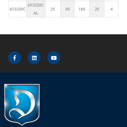
653250C
653250C
25
90
166
25
4
AL