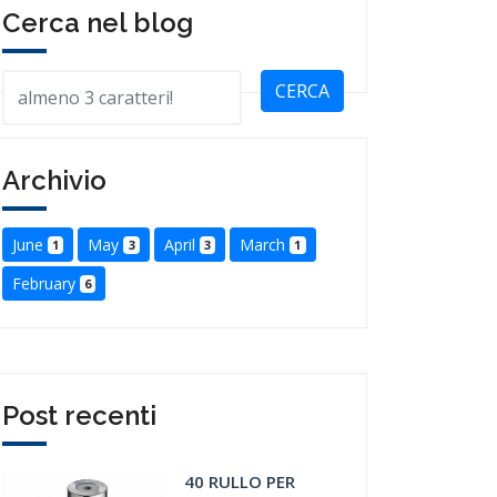
Cerca nel blog
CERCA
Archivio
June
May
April
March
1
3
3
1
February
6
Post recenti
40 RULLO PER