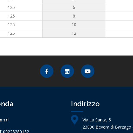
125
6
125
8
125
10
125
12
enda
Indirizzo
 srl
Via La Santa, 5
23890 Bevera di Barzago (
IT 00223280132