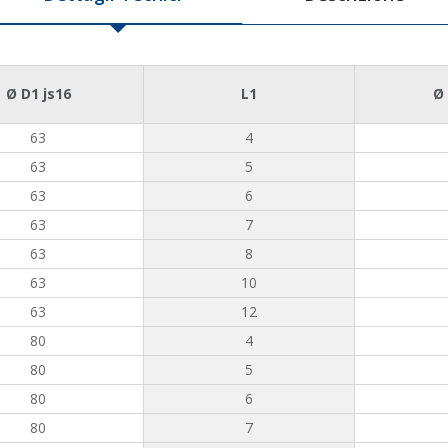
Ø D1 js16
L1
Ø
63
4
63
5
63
6
63
7
63
8
63
10
63
12
80
4
80
5
80
6
80
7