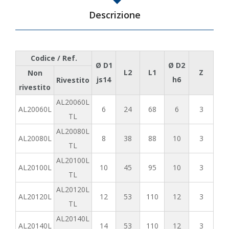
Descrizione
Codice / Ref.
Ø D1
Ø D2
L2
L1
Z
Non
js14
h6
Rivestito
rivestito
AL20060L
AL20060L
6
24
68
6
3
TL
AL20080L
AL20080L
8
38
88
10
3
TL
AL20100L
AL20100L
10
45
95
10
3
TL
AL20120L
AL20120L
12
53
110
12
3
TL
AL20140L
AL20140L
14
53
110
12
3