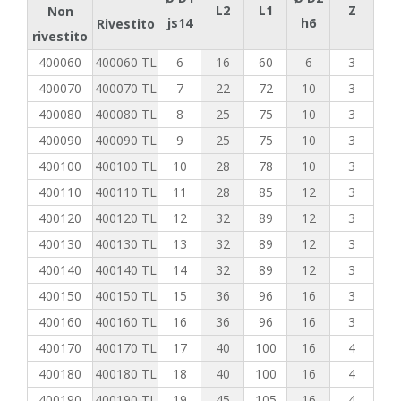
L2
L1
Z
Non
js14
h6
Rivestito
rivestito
400060
400060 TL
6
16
60
6
3
400070
400070 TL
7
22
72
10
3
400080
400080 TL
8
25
75
10
3
400090
400090 TL
9
25
75
10
3
400100
400100 TL
10
28
78
10
3
400110
400110 TL
11
28
85
12
3
400120
400120 TL
12
32
89
12
3
400130
400130 TL
13
32
89
12
3
400140
400140 TL
14
32
89
12
3
400150
400150 TL
15
36
96
16
3
400160
400160 TL
16
36
96
16
3
400170
400170 TL
17
40
100
16
4
400180
400180 TL
18
40
100
16
4
400190
400190 TL
19
45
105
16
4