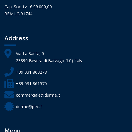
Cap. Soc. i.v.: € 99.000,00
REA: LC-91744
Address
Via La Santa, 5
23890 Bevera di Barzago (LC) Italy
+39 031 860278
+39 031 861570
commerciale@durme.it
durme@pec.it
Menu