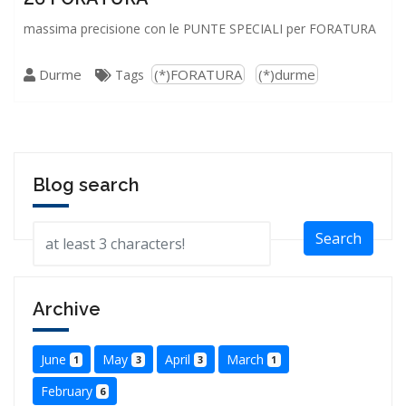
massima precisione con le PUNTE SPECIALI per FORATURA
Durme
(*)FORATURA
(*)durme
Tags
Blog search
Search
Archive
June
May
April
March
1
3
3
1
February
6